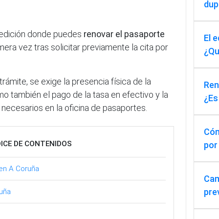
dup
pedición donde puedes
renovar el pasaporte
El 
mera vez tras solicitar previamente la cita por
¿Qu
rámite, se exige la presencia física de la
Reno
mo también el pago de la tasa en efectivo y la
¿Es
necesarios en la oficina de pasaportes.
Cóm
DICE DE CONTENIDOS
por
 en A Coruña
Cam
pre
ruña