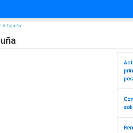
e A Coruña
ruña
Act
pri
pos
Cons
sol
Ren