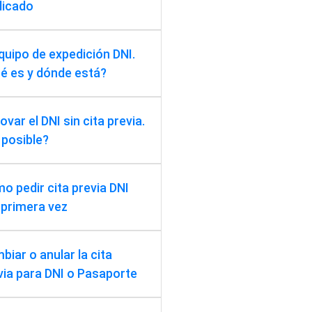
licado
equipo de expedición DNI.
é es y dónde está?
var el DNI sin cita previa.
 posible?
o pedir cita previa DNI
 primera vez
biar o anular la cita
via para DNI o Pasaporte