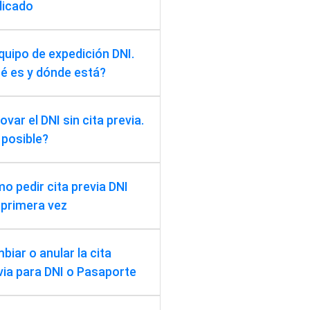
licado
equipo de expedición DNI.
é es y dónde está?
var el DNI sin cita previa.
 posible?
o pedir cita previa DNI
 primera vez
biar o anular la cita
via para DNI o Pasaporte