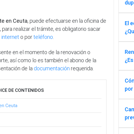
dup
te en Ceuta
, puede efectuarse en la oficina de
El 
, para realizar el trámite, es obligatorio sacar
¿Qu
e
internet
o por
teléfono
.
Reno
sente en el momento de la renovación o
¿Es
rte, así como lo es también el abono de la
sentación de la
documentación
requerida.
Cóm
por
DICE DE CONTENIDOS
 en Ceuta
Cam
pre