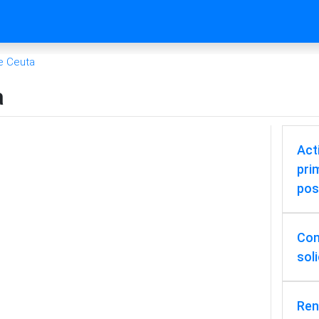
e Ceuta
a
Act
pri
pos
Cons
sol
Ren