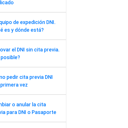
licado
equipo de expedición DNI.
é es y dónde está?
var el DNI sin cita previa.
 posible?
o pedir cita previa DNI
 primera vez
biar o anular la cita
via para DNI o Pasaporte