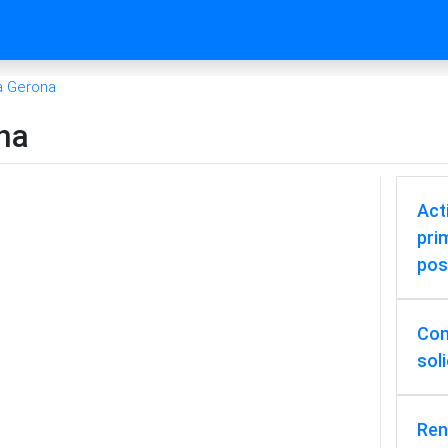
ía Gerona
na
Act
pri
pos
Cons
sol
Ren