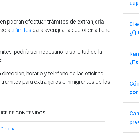
dup
ten podrán efectuar
trámites de extranjería
El 
ase a
trámites
para averiguar a que oficina tiene
¿Qu
ites, podría ser necesario la solicitud de la
Reno
o.
¿Es
 dirección, horario y teléfono de las oficinas
s trámites para extranjeros e inmigrantes de los
Cóm
por
DICE DE CONTENIDOS
Cam
pre
n Gerona