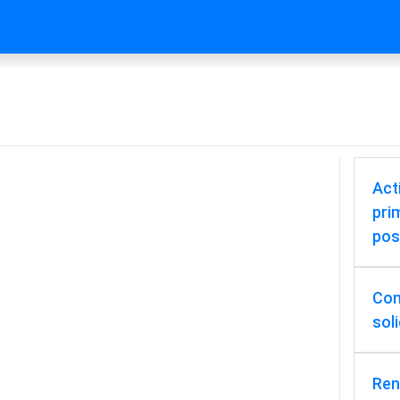
Act
pri
pos
Cons
sol
Ren