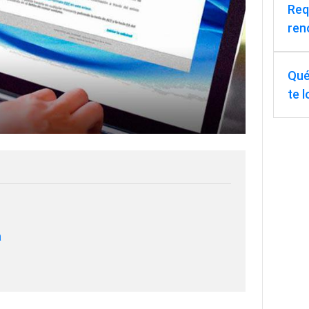
Req
ren
Qué
te 
a