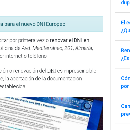
dup
El 
a para el nuevo DNI Europeo
¿Qu
citar por primera vez o
renovar el DNI en
 oficina de
Avd. Mediterráneo, 201, Almería
,
Reno
r internet o teléfono.
¿Es
ción o renovación del
DNI
es imprescindible
Cóm
te, la aportación de la documentación
por
 establecida.
Cam
pre