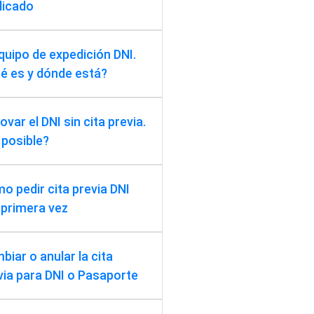
licado
equipo de expedición DNI.
é es y dónde está?
var el DNI sin cita previa.
 posible?
o pedir cita previa DNI
 primera vez
biar o anular la cita
via para DNI o Pasaporte